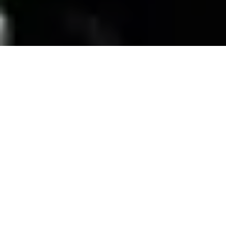
SERVICIOS
Contamos con una trayectoria de mas de 10
años atendiendo el mercado exigente de
persianas
, alfombras, pisos laminados y
distribuimos panel de PVC para muebles de
PVC, en la zona de coatzacoalcos Veracruz;
excediendo las expectativas de nuestros
clientes y manteniendo su confianza con
honestidad y buen servicio.