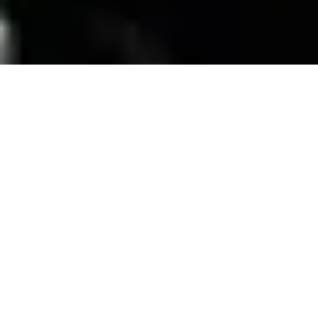
SERVICIOS
Contamos con una trayectoria de mas de 10
años atendiendo el mercado exigente de
persianas
, alfombras, pisos laminados y
distribuimos panel de PVC para muebles de
PVC, en la zona de coatzacoalcos Veracruz;
excediendo las expectativas de nuestros
clientes y manteniendo su confianza con
honestidad y buen servicio.