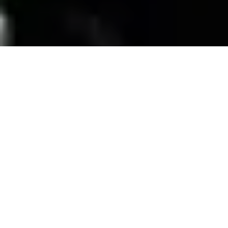
SERVICIOS
Contamos con una trayectoria de mas de 10
años atendiendo el mercado exigente de
persianas
, alfombras, pisos laminados y
distribuimos panel de PVC para muebles de
PVC, en la zona de coatzacoalcos Veracruz;
excediendo las expectativas de nuestros
clientes y manteniendo su confianza con
honestidad y buen servicio.