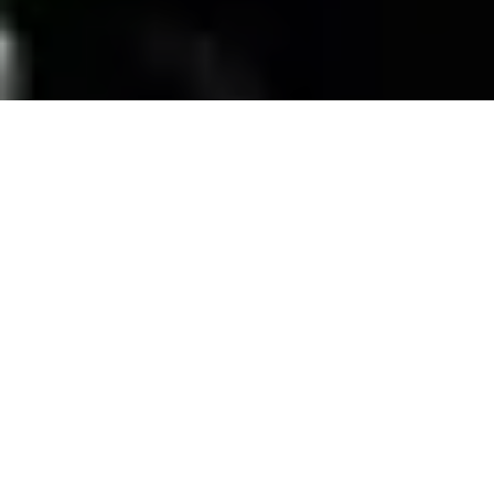
SERVICIOS
Contamos con una trayectoria de mas de 10
años atendiendo el mercado exigente de
persianas
, alfombras, pisos laminados y
distribuimos panel de PVC para muebles de
PVC, en la zona de coatzacoalcos Veracruz;
excediendo las expectativas de nuestros
clientes y manteniendo su confianza con
honestidad y buen servicio.