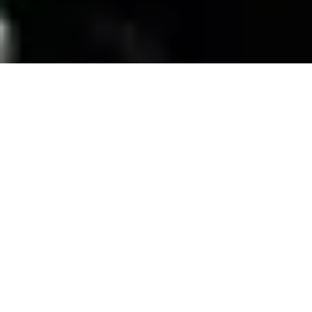
SERVICIOS
Contamos con una trayectoria de mas de 10
años atendiendo el mercado exigente de
persianas
, alfombras, pisos laminados y
distribuimos panel de PVC para muebles de
PVC, en la zona de coatzacoalcos Veracruz;
excediendo las expectativas de nuestros
clientes y manteniendo su confianza con
honestidad y buen servicio.