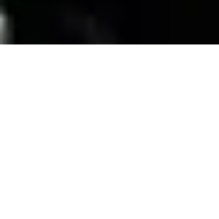
SERVICIOS
Contamos con una trayectoria de mas de 10
años atendiendo el mercado exigente de
persianas
, alfombras, pisos laminados y
distribuimos panel de PVC para muebles de
PVC, en la zona de coatzacoalcos Veracruz;
excediendo las expectativas de nuestros
clientes y manteniendo su confianza con
honestidad y buen servicio.