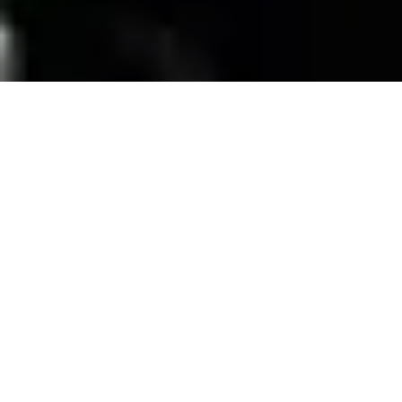
SERVICIOS
Contamos con una trayectoria de mas de 10
años atendiendo el mercado exigente de
persianas
, alfombras, pisos laminados y
distribuimos panel de PVC para muebles de
PVC, en la zona de coatzacoalcos Veracruz;
excediendo las expectativas de nuestros
clientes y manteniendo su confianza con
honestidad y buen servicio.