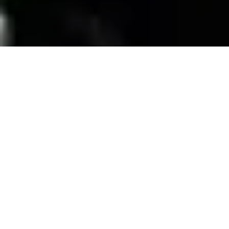
SERVICIOS
Contamos con una trayectoria de mas de 10
años atendiendo el mercado exigente de
persianas
, alfombras, pisos laminados y
distribuimos panel de PVC para muebles de
PVC, en la zona de coatzacoalcos Veracruz;
excediendo las expectativas de nuestros
clientes y manteniendo su confianza con
honestidad y buen servicio.