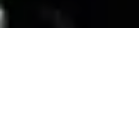
SERVICIOS
Contamos con una trayectoria de mas de 10
años atendiendo el mercado exigente de
persianas
, alfombras, pisos laminados y
distribuimos panel de PVC para muebles de
PVC, en la zona de coatzacoalcos Veracruz;
excediendo las expectativas de nuestros
clientes y manteniendo su confianza con
honestidad y buen servicio.