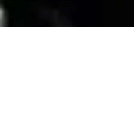
SERVICIOS
Contamos con una trayectoria de mas de 10
años atendiendo el mercado exigente de
persianas
, alfombras, pisos laminados y
distribuimos panel de PVC para muebles de
PVC, en la zona de coatzacoalcos Veracruz;
excediendo las expectativas de nuestros
clientes y manteniendo su confianza con
honestidad y buen servicio.