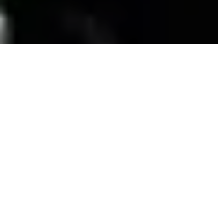
SERVICIOS
Contamos con una trayectoria de mas de 10
años atendiendo el mercado exigente de
persianas
, alfombras, pisos laminados y
distribuimos panel de PVC para muebles de
PVC, en la zona de coatzacoalcos Veracruz;
excediendo las expectativas de nuestros
clientes y manteniendo su confianza con
honestidad y buen servicio.