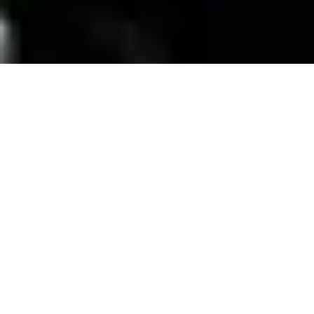
SERVICIOS
Contamos con una trayectoria de mas de 10
años atendiendo el mercado exigente de
persianas
, alfombras, pisos laminados y
distribuimos panel de PVC para muebles de
PVC, en la zona de coatzacoalcos Veracruz;
excediendo las expectativas de nuestros
clientes y manteniendo su confianza con
honestidad y buen servicio.