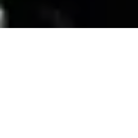
SERVICIOS
Contamos con una trayectoria de mas de 10
años atendiendo el mercado exigente de
persianas
, alfombras, pisos laminados y
distribuimos panel de PVC para muebles de
PVC, en la zona de coatzacoalcos Veracruz;
excediendo las expectativas de nuestros
clientes y manteniendo su confianza con
honestidad y buen servicio.