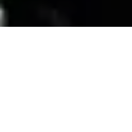
SERVICIOS
Contamos con una trayectoria de mas de 10
años atendiendo el mercado exigente de
persianas
, alfombras, pisos laminados y
distribuimos panel de PVC para muebles de
PVC, en la zona de coatzacoalcos Veracruz;
excediendo las expectativas de nuestros
clientes y manteniendo su confianza con
honestidad y buen servicio.