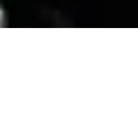
SERVICIOS
Contamos con una trayectoria de mas de 10
años atendiendo el mercado exigente de
persianas
, alfombras, pisos laminados y
distribuimos panel de PVC para muebles de
PVC, en la zona de coatzacoalcos Veracruz;
excediendo las expectativas de nuestros
clientes y manteniendo su confianza con
honestidad y buen servicio.