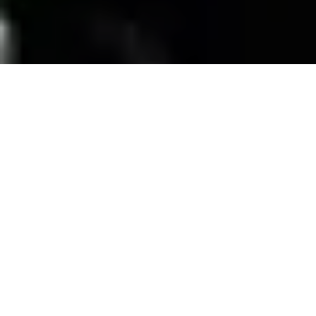
SERVICIOS
Contamos con una trayectoria de mas de 10
años atendiendo el mercado exigente de
persianas
, alfombras, pisos laminados y
distribuimos panel de PVC para muebles de
PVC, en la zona de coatzacoalcos Veracruz;
excediendo las expectativas de nuestros
clientes y manteniendo su confianza con
honestidad y buen servicio.