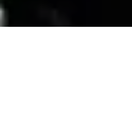
SERVICIOS
Contamos con una trayectoria de mas de 10
años atendiendo el mercado exigente de
persianas
, alfombras, pisos laminados y
distribuimos panel de PVC para muebles de
PVC, en la zona de coatzacoalcos Veracruz;
excediendo las expectativas de nuestros
clientes y manteniendo su confianza con
honestidad y buen servicio.