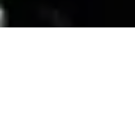
SERVICIOS
Contamos con una trayectoria de mas de 10
años atendiendo el mercado exigente de
persianas
, alfombras, pisos laminados y
distribuimos panel de PVC para muebles de
PVC, en la zona de coatzacoalcos Veracruz;
excediendo las expectativas de nuestros
clientes y manteniendo su confianza con
honestidad y buen servicio.