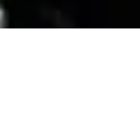
SERVICIOS
Contamos con una trayectoria de mas de 10
años atendiendo el mercado exigente de
persianas
, alfombras, pisos laminados y
distribuimos panel de PVC para muebles de
PVC, en la zona de coatzacoalcos Veracruz;
excediendo las expectativas de nuestros
clientes y manteniendo su confianza con
honestidad y buen servicio.