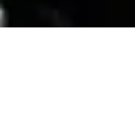
SERVICIOS
Contamos con una trayectoria de mas de 10
años atendiendo el mercado exigente de
persianas
, alfombras, pisos laminados y
distribuimos panel de PVC para muebles de
PVC, en la zona de coatzacoalcos Veracruz;
excediendo las expectativas de nuestros
clientes y manteniendo su confianza con
honestidad y buen servicio.