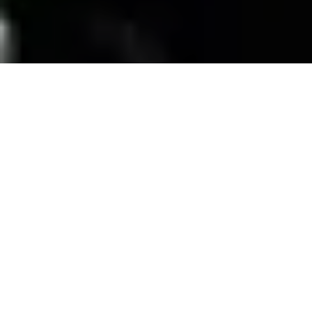
SERVICIOS
Contamos con una trayectoria de mas de 10
años atendiendo el mercado exigente de
persianas
, alfombras, pisos laminados y
distribuimos panel de PVC para muebles de
PVC, en la zona de coatzacoalcos Veracruz;
excediendo las expectativas de nuestros
clientes y manteniendo su confianza con
honestidad y buen servicio.