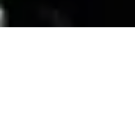
SERVICIOS
Contamos con una trayectoria de mas de 10
años atendiendo el mercado exigente de
persianas
, alfombras, pisos laminados y
distribuimos panel de PVC para muebles de
PVC, en la zona de coatzacoalcos Veracruz;
excediendo las expectativas de nuestros
clientes y manteniendo su confianza con
honestidad y buen servicio.