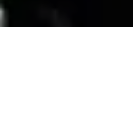
SERVICIOS
Contamos con una trayectoria de mas de 10
años atendiendo el mercado exigente de
persianas
, alfombras, pisos laminados y
distribuimos panel de PVC para muebles de
PVC, en la zona de coatzacoalcos Veracruz;
excediendo las expectativas de nuestros
clientes y manteniendo su confianza con
honestidad y buen servicio.