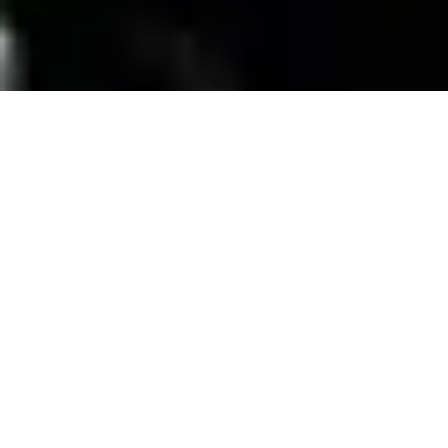
SERVICIOS
Contamos con una trayectoria de mas de 10
años atendiendo el mercado exigente de
persianas
, alfombras, pisos laminados y
distribuimos panel de PVC para muebles de
PVC, en la zona de coatzacoalcos Veracruz;
excediendo las expectativas de nuestros
clientes y manteniendo su confianza con
honestidad y buen servicio.