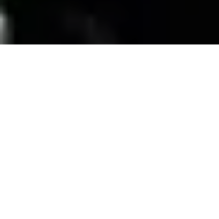
SERVICIOS
Contamos con una trayectoria de mas de 10
años atendiendo el mercado exigente de
persianas
, alfombras, pisos laminados y
distribuimos panel de PVC para muebles de
PVC, en la zona de coatzacoalcos Veracruz;
excediendo las expectativas de nuestros
clientes y manteniendo su confianza con
honestidad y buen servicio.