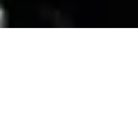
SERVICIOS
Contamos con una trayectoria de mas de 10
años atendiendo el mercado exigente de
persianas
, alfombras, pisos laminados y
distribuimos panel de PVC para muebles de
PVC, en la zona de coatzacoalcos Veracruz;
excediendo las expectativas de nuestros
clientes y manteniendo su confianza con
honestidad y buen servicio.