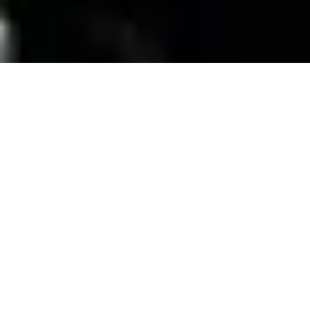
SERVICIOS
Contamos con una trayectoria de mas de 10
años atendiendo el mercado exigente de
persianas
, alfombras, pisos laminados y
distribuimos panel de PVC para muebles de
PVC, en la zona de coatzacoalcos Veracruz;
excediendo las expectativas de nuestros
clientes y manteniendo su confianza con
honestidad y buen servicio.