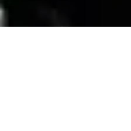
SERVICIOS
Contamos con una trayectoria de mas de 10
años atendiendo el mercado exigente de
persianas
, alfombras, pisos laminados y
distribuimos panel de PVC para muebles de
PVC, en la zona de coatzacoalcos Veracruz;
excediendo las expectativas de nuestros
clientes y manteniendo su confianza con
honestidad y buen servicio.