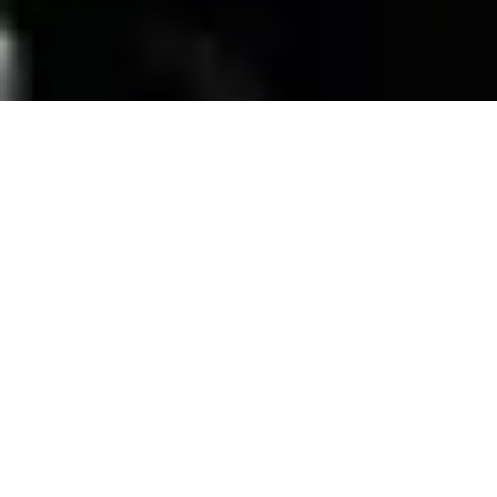
SERVICIOS
Contamos con una trayectoria de mas de 10
años atendiendo el mercado exigente de
persianas
, alfombras, pisos laminados y
distribuimos panel de PVC para muebles de
PVC, en la zona de coatzacoalcos Veracruz;
excediendo las expectativas de nuestros
clientes y manteniendo su confianza con
honestidad y buen servicio.