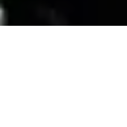
SERVICIOS
Contamos con una trayectoria de mas de 10
años atendiendo el mercado exigente de
persianas
, alfombras, pisos laminados y
distribuimos panel de PVC para muebles de
PVC, en la zona de coatzacoalcos Veracruz;
excediendo las expectativas de nuestros
clientes y manteniendo su confianza con
honestidad y buen servicio.