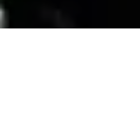
SERVICIOS
Contamos con una trayectoria de mas de 10
años atendiendo el mercado exigente de
persianas
, alfombras, pisos laminados y
distribuimos panel de PVC para muebles de
PVC, en la zona de coatzacoalcos Veracruz;
excediendo las expectativas de nuestros
clientes y manteniendo su confianza con
honestidad y buen servicio.