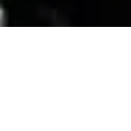
SERVICIOS
Contamos con una trayectoria de mas de 10
años atendiendo el mercado exigente de
persianas
, alfombras, pisos laminados y
distribuimos panel de PVC para muebles de
PVC, en la zona de coatzacoalcos Veracruz;
excediendo las expectativas de nuestros
clientes y manteniendo su confianza con
honestidad y buen servicio.