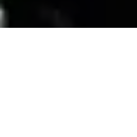
SERVICIOS
Contamos con una trayectoria de mas de 10
años atendiendo el mercado exigente de
persianas
, alfombras, pisos laminados y
distribuimos panel de PVC para muebles de
PVC, en la zona de coatzacoalcos Veracruz;
excediendo las expectativas de nuestros
clientes y manteniendo su confianza con
honestidad y buen servicio.