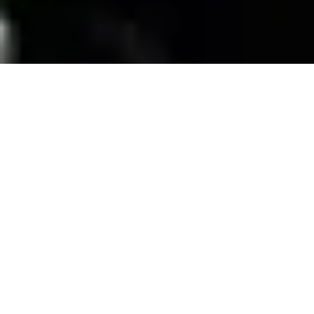
SERVICIOS
Contamos con una trayectoria de mas de 10
años atendiendo el mercado exigente de
persianas
, alfombras, pisos laminados y
distribuimos panel de PVC para muebles de
PVC, en la zona de coatzacoalcos Veracruz;
excediendo las expectativas de nuestros
clientes y manteniendo su confianza con
honestidad y buen servicio.