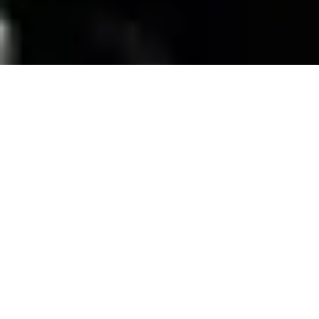
SERVICIOS
Contamos con una trayectoria de mas de 10
años atendiendo el mercado exigente de
persianas
, alfombras, pisos laminados y
distribuimos panel de PVC para muebles de
PVC, en la zona de coatzacoalcos Veracruz;
excediendo las expectativas de nuestros
clientes y manteniendo su confianza con
honestidad y buen servicio.